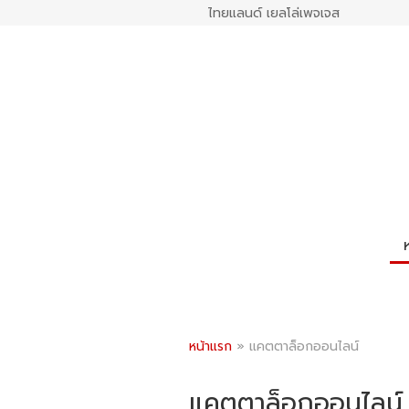
ไทยแลนด์ เยลโล่เพจเจส
หน้าแรก
»
แคตตาล็อกออนไลน์
แคตตาล็อกออนไลน์